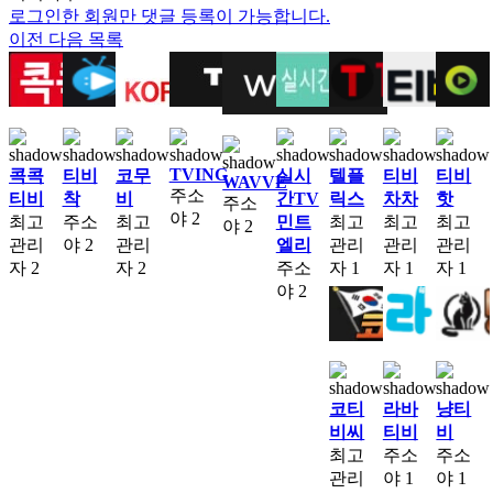
로그인한 회원만 댓글 등록이 가능합니다.
이전
다음
목록
TVING
콕콕
티비
코무
실시
텔플
티비
티비
WAVVE
주소
티비
착
비
간TV
릭스
차차
핫
주소
야
2
최고
주소
최고
민트
최고
최고
최고
야
2
관리
야
2
관리
엘리
관리
관리
관리
자
2
자
2
주소
자
1
자
1
자
1
야
2
코티
라바
냥티
비씨
티비
비
최고
주소
주소
관리
야
1
야
1