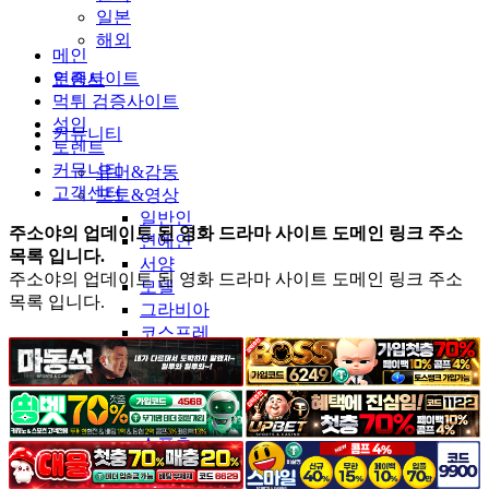
일본
해외
메인
인증사이트
토렌트
먹튀 검증사이트
성인
커뮤니티
토렌트
커뮤니티
유머&감동
고객센터
포토&영상
일반인
주소야의 업데이트 된 영화 드라마 사이트 도메인 링크 주소
연예인
목록 입니다.
서양
주소야의 업데이트 된 영화 드라마 사이트 도메인 링크 주소
모델
목록 입니다.
그라비아
코스프레
BJ
품번
후방주의
움짤
스포츠
기타