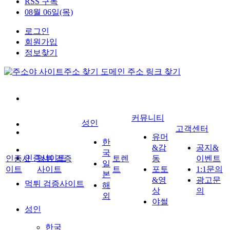
RSS 구독
08월 06일(목)
로그인
회원가입
정보찾기
커뮤니티
성인
고객센터
유머
한
&감
공지&
국
인증사이트
인증사
먹튀 검증
토렌
동
이벤트
일
이트
사이트
트
포토
1:1문의
본
&영
광고문
먹튀 검증사이트
해
상
의
외
야썰
성인
한국