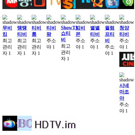
ShowTV
무비
땡땡
티비
티비
티비
별별
윌럼
청양
쇼티
킹
티비
룸
팡
몬
티비
프티
티비
비
최고
최고
최고
주소
주소
주소
비
주소
최고
관리
관리
관리
야
1
야
1
야
1
주소
야
1
관리
자
1
자
1
자
1
야
1
자
1
시네
마조
아
주소
야
1