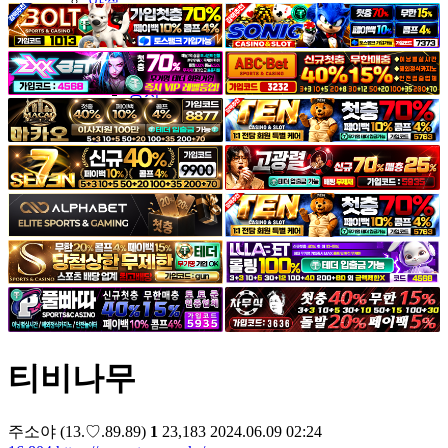
야썰
고객센터
공지&이벤트
공지
1:1문의
광고문의
티비나무
주소야
(13.♡.89.89)
1
23,183
2024.06.09 02:24