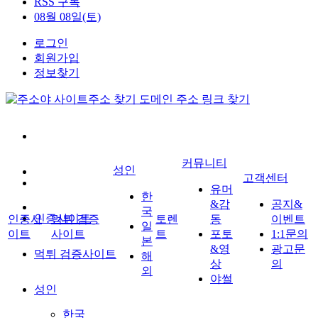
RSS 구독
08월 08일(토)
로그인
회원가입
정보찾기
커뮤니티
성인
고객센터
유머
한
&감
공지&
국
인증사이트
인증사
먹튀 검증
토렌
동
이벤트
일
이트
사이트
트
포토
1:1문의
본
&영
광고문
먹튀 검증사이트
해
상
의
외
야썰
성인
한국