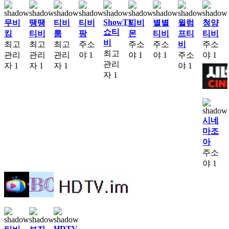
ShowTV
무비
땡땡
티비
티비
티비
별별
윌럼
청양
쇼티
킹
티비
룸
팡
몬
티비
프티
티비
비
최고
최고
최고
주소
주소
주소
비
주소
최고
관리
관리
관리
야
1
야
1
야
1
주소
야
1
관리
자
1
자
1
자
1
야
1
자
1
시네
마조
아
주소
야
1
HDTV