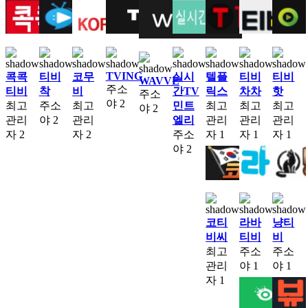
TVING
콕콕
티비
코무
실시
텔플
티비
티비
WAVVE
주소
티비
착
비
간TV
릭스
차차
핫
주소
야
2
최고
주소
최고
민트
최고
최고
최고
야
2
관리
야
2
관리
엘리
관리
관리
관리
자
2
자
2
주소
자
1
자
1
자
1
야
2
코티
라바
냥티
비씨
티비
비
최고
주소
주소
관리
야
1
야
1
자
1