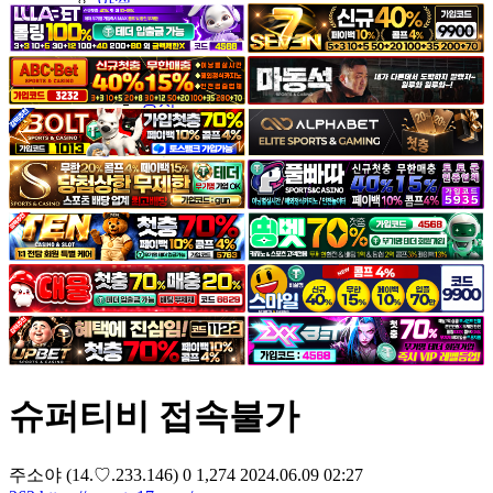
야썰
고객센터
공지&이벤트
공지
1:1문의
광고문의
슈퍼티비 접속불가
주소야
(14.♡.233.146)
0
1,274
2024.06.09 02:27