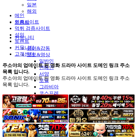
일본
해외
메인
인증사이트
토렌트
먹튀 검증사이트
성인
커뮤니티
토렌트
커뮤니티
유머&감동
고객센터
포토&영상
일반인
주소야의 업데이트 된 영화 드라마 사이트 도메인 링크 주소
연예인
목록 입니다.
서양
주소야의 업데이트 된 영화 드라마 사이트 도메인 링크 주소
모델
목록 입니다.
그라비아
코스프레
BJ
품번
후방주의
움짤
스포츠
기타