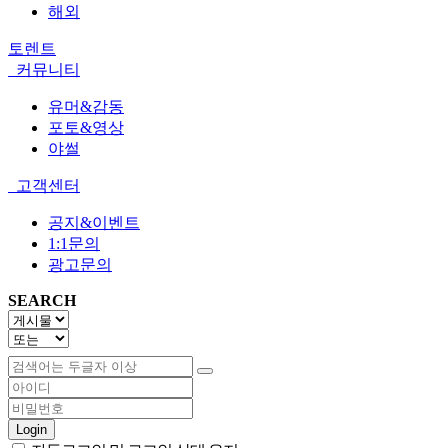
해외
토렌트
커뮤니티
유머&감동
포토&영상
야썰
고객센터
공지&이벤트
1:1문의
광고문의
SEARCH
Login