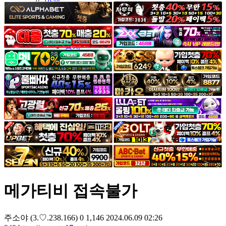
야썰
고객센터
공지&이벤트
공지
1:1문의
광고문의
메가티비 접속불가
주소야
(3.♡.238.166)
0
1,146
2024.06.09 02:26