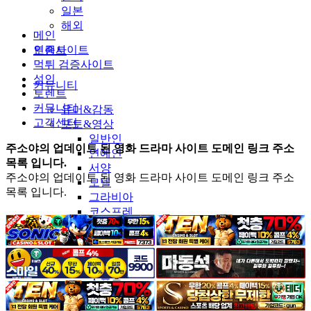
일본
해외
메인
인증사이트
토렌트
먹튀 검증사이트
성인
커뮤니티
토렌트
커뮤니티
유머&감동
고객센터
포토&영상
일반인
주소야의 업데이트 된 영화 드라마 사이트 도메인 링크 주소
연예인
목록 입니다.
서양
주소야의 업데이트 된 영화 드라마 사이트 도메인 링크 주소
모델
목록 입니다.
그라비아
코스프레
BJ
품번
후방주의
움짤
스포츠
기타