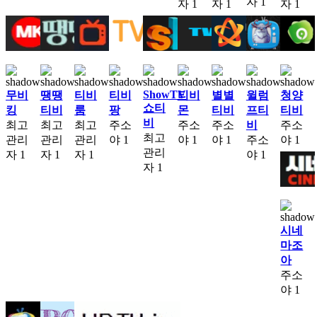
자
1
자
1
자
1
자
1
ShowTV
무비
땡땡
티비
티비
티비
별별
윌럼
청양
쇼티
킹
티비
룸
팡
몬
티비
프티
티비
비
최고
최고
최고
주소
주소
주소
비
주소
최고
관리
관리
관리
야
1
야
1
야
1
주소
야
1
관리
자
1
자
1
자
1
야
1
자
1
시네
마조
아
주소
야
1