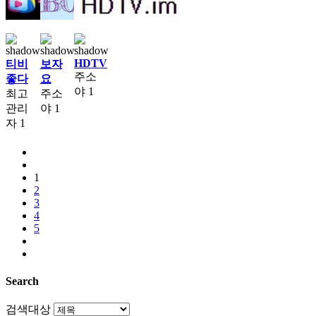
HDTV
티비
보자
주소
좋다
요
야
1
최고
주소
관리
야
1
자
1
1
2
3
4
5
Search
검색대상