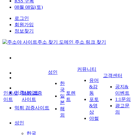
RSS 구독
08월 08일(토)
로그인
회원가입
정보찾기
커뮤니티
성인
고객센터
유머
한
&감
공지&
국
인증사이트
인증사
먹튀 검증
토렌
동
이벤트
일
이트
사이트
트
포토
1:1문의
본
&영
광고문
먹튀 검증사이트
해
상
의
외
야썰
성인
한국