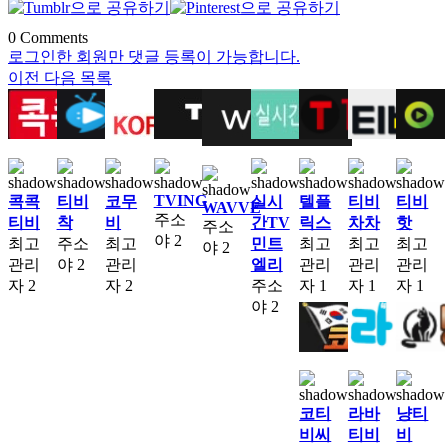
0
Comments
로그인한 회원만 댓글 등록이 가능합니다.
이전
다음
목록
TVING
콕콕
티비
코무
실시
텔플
티비
티비
WAVVE
주소
티비
착
비
간TV
릭스
차차
핫
주소
야
2
최고
주소
최고
민트
최고
최고
최고
야
2
관리
야
2
관리
엘리
관리
관리
관리
자
2
자
2
주소
자
1
자
1
자
1
야
2
코티
라바
냥티
비씨
티비
비