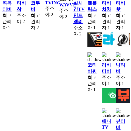
TVING
콕콕
티비
코무
실시
텔플
티비
티비
WAVVE
주소
티비
착
비
간TV
릭스
차차
핫
주소
야
2
최고
주소
최고
민트
최고
최고
최고
야
2
관리
야
2
관리
엘리
관리
관리
관리
자
2
자
2
주소
자
1
자
1
자
1
야
2
코티
라바
냥티
비씨
티비
비
최고
주소
주소
관리
야
1
야
1
자
1
애니
뷰티
TV
비