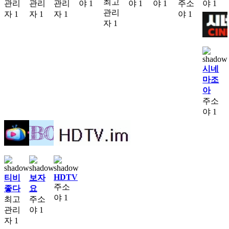
최고
관리
관리
관리
야
1
야
1
야
1
주소
야
1
관리
자
1
자
1
자
1
야
1
자
1
시네
마조
아
주소
야
1
HDTV
티비
보자
주소
좋다
요
야
1
최고
주소
관리
야
1
자
1