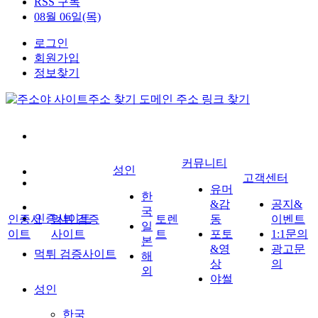
RSS 구독
08월 06일(목)
로그인
회원가입
정보찾기
커뮤니티
성인
고객센터
유머
한
&감
공지&
국
인증사이트
인증사
먹튀 검증
토렌
동
이벤트
일
이트
사이트
트
포토
1:1문의
본
&영
광고문
먹튀 검증사이트
해
상
의
외
야썰
성인
한국