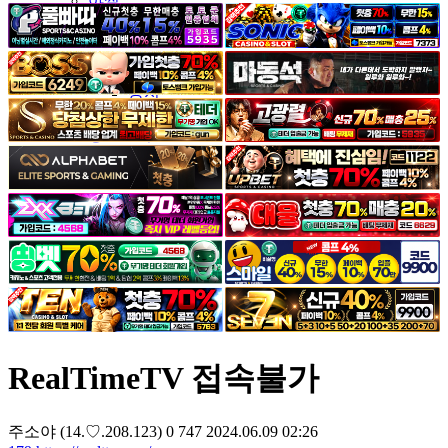
야썰
고객센터
공지&이벤트
공지
1:1문의
광고문의
RealTimeTV 접속불가
주소야
(14.♡.208.123)
0
747
2024.06.09 02:26