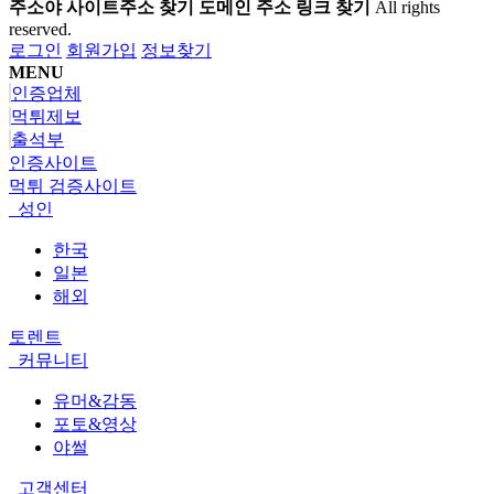
주소야 사이트주소 찾기 도메인 주소 링크 찾기
All rights
reserved.
로그인
회원가입
정보찾기
MENU
인증업체
먹튀제보
출석부
인증사이트
먹튀 검증사이트
성인
한국
일본
해외
토렌트
커뮤니티
유머&감동
포토&영상
야썰
고객센터