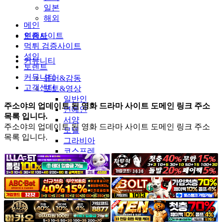
일본
해외
메인
인증사이트
토렌트
먹튀 검증사이트
성인
커뮤니티
토렌트
커뮤니티
유머&감동
고객센터
포토&영상
일반인
주소야의 업데이트 된 영화 드라마 사이트 도메인 링크 주소
연예인
목록 입니다.
서양
주소야의 업데이트 된 영화 드라마 사이트 도메인 링크 주소
모델
목록 입니다.
그라비아
코스프레
BJ
품번
후방주의
움짤
스포츠
기타