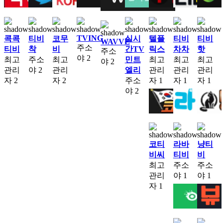
TVING
콕콕
티비
코무
실시
텔플
티비
티비
WAVVE
주소
티비
착
비
간TV
릭스
차차
핫
주소
야
2
최고
주소
최고
민트
최고
최고
최고
야
2
관리
야
2
관리
엘리
관리
관리
관리
자
2
자
2
주소
자
1
자
1
자
1
야
2
코티
라바
냥티
비씨
티비
비
최고
주소
주소
관리
야
1
야
1
자
1