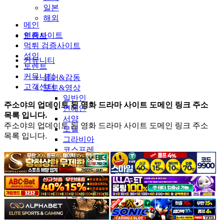
일본
해외
메인
인증사이트
토렌트
먹튀 검증사이트
성인
커뮤니티
토렌트
커뮤니티
유머&감동
고객센터
포토&영상
일반인
주소야의 업데이트 된 영화 드라마 사이트 도메인 링크 주소
연예인
목록 입니다.
서양
주소야의 업데이트 된 영화 드라마 사이트 도메인 링크 주소
모델
목록 입니다.
그라비아
코스프레
BJ
품번
후방주의
움짤
스포츠
기타