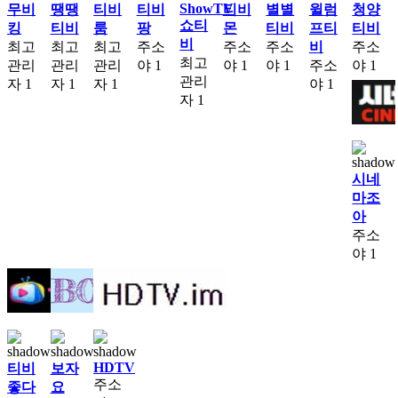
ShowTV
무비
땡땡
티비
티비
티비
별별
윌럼
청양
쇼티
킹
티비
룸
팡
몬
티비
프티
티비
비
최고
최고
최고
주소
주소
주소
비
주소
최고
관리
관리
관리
야
1
야
1
야
1
주소
야
1
관리
자
1
자
1
자
1
야
1
자
1
시네
마조
아
주소
야
1
HDTV
티비
보자
주소
좋다
요