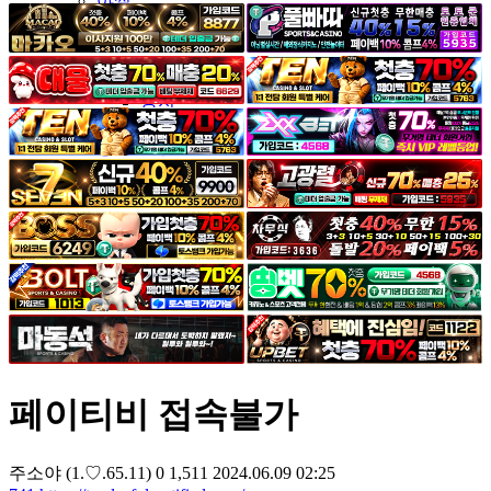
야썰
고객센터
공지&이벤트
공지
1:1문의
광고문의
페이티비 접속불가
주소야
(1.♡.65.11)
0
1,511
2024.06.09 02:25