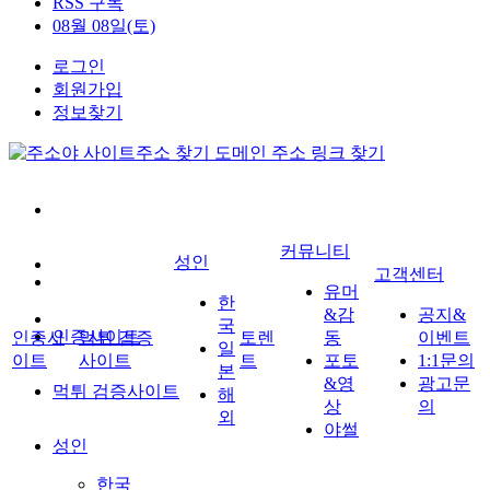
RSS 구독
08월 08일(토)
로그인
회원가입
정보찾기
커뮤니티
성인
고객센터
유머
한
&감
공지&
국
인증사이트
인증사
먹튀 검증
토렌
동
이벤트
일
이트
사이트
트
포토
1:1문의
본
&영
광고문
먹튀 검증사이트
해
상
의
외
야썰
성인
한국