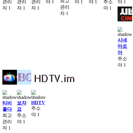
최고
관리
관리
관리
야
1
야
1
야
1
주소
야
1
관리
자
1
자
1
자
1
야
1
자
1
시네
마조
아
주소
야
1
HDTV
티비
보자
주소
좋다
요
야
1
최고
주소
관리
야
1
자
1