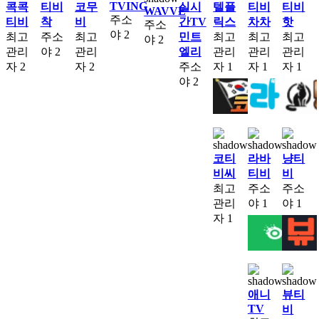
TVING
콕콕
티비
코무
실시
텔플
티비
티비
WAVVE
주소
티비
착
비
간TV
릭스
차차
핫
주소
야
2
최고
주소
최고
민트
최고
최고
최고
야
2
관리
야
2
관리
엘리
관리
관리
관리
자
2
자
2
주소
자
1
자
1
자
1
야
2
코티
라바
냥티
비씨
티비
비
최고
주소
주소
관리
야
1
야
1
자
1
애니
뷰티
TV
비