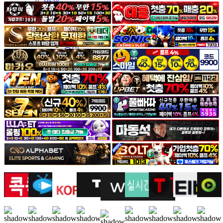
야썰
고객센터
공지&이벤트
공지
1:1문의
광고문의