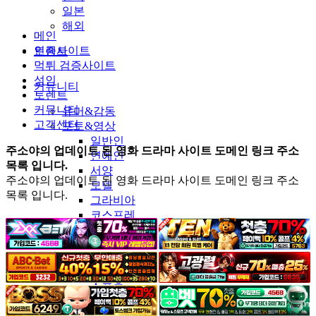
일본
해외
메인
인증사이트
토렌트
먹튀 검증사이트
성인
커뮤니티
토렌트
커뮤니티
유머&감동
고객센터
포토&영상
일반인
주소야의 업데이트 된 영화 드라마 사이트 도메인 링크 주소
연예인
목록 입니다.
서양
주소야의 업데이트 된 영화 드라마 사이트 도메인 링크 주소
모델
목록 입니다.
그라비아
코스프레
BJ
품번
후방주의
움짤
스포츠
기타