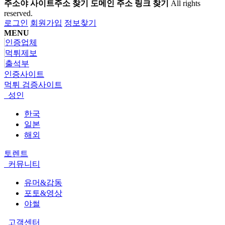
주소야 사이트주소 찾기 도메인 주소 링크 찾기
All rights
reserved.
로그인
회원가입
정보찾기
MENU
인증업체
먹튀제보
출석부
인증사이트
먹튀 검증사이트
성인
한국
일본
해외
토렌트
커뮤니티
유머&감동
포토&영상
야썰
고객센터