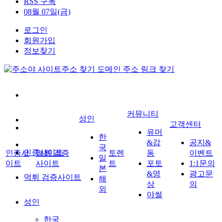
RSS 구독
08월 07일(금)
로그인
회원가입
정보찾기
커뮤니티
성인
고객센터
유머
한
&감
공지&
국
인증사이트
인증사
먹튀 검증
토렌
동
이벤트
일
이트
사이트
트
포토
1:1문의
본
&영
광고문
먹튀 검증사이트
해
상
의
외
야썰
성인
한국